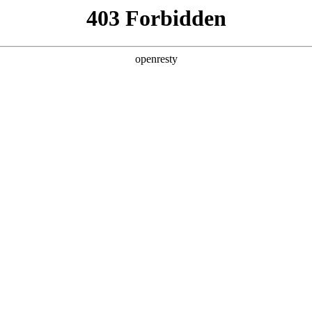
产品及服务
行业解决方案
合作伙伴
投资者关系
尊龙问学
智算基础设施
算力调度加速
智